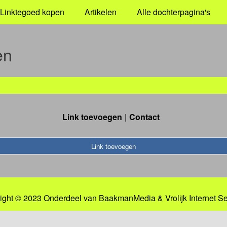
Linktegoed kopen
Artikelen
Alle dochterpagina's
en
Link toevoegen
Contact
Link toevoegen
ight © 2023 Onderdeel van
BaakmanMedia
&
Vrolijk Internet S